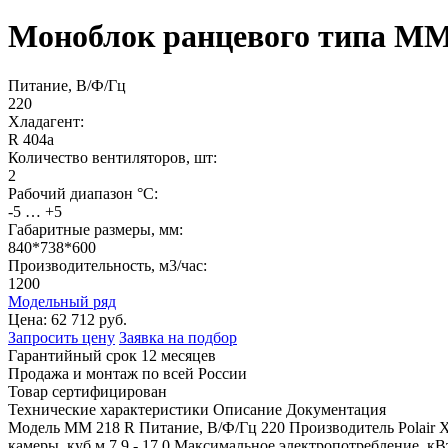
Моноблок ранцевого типа MM
Питание, В/Ф/Гц
220
Хладагент:
R 404a
Количество вентиляторов, шт:
2
Рабочий диапазон °С:
-5 … +5
Габаритные размеры, мм:
840*738*600
Производительность, м3/час:
1200
Модельный ряд
Цена:
62 712 руб.
Запросить цену
Заявка на подбор
Гарантийный срок 12 месяцев
Продажа и монтаж по всей России
Товар сертифицирован
Технические характеристики
Описание
Документация
Модель
MM 218 R
Питание, В/Ф/Гц
220
Производитель
Polair
Х
камеры, куб.м
7,9 - 17,0
Максимальное электропотребление, кВ