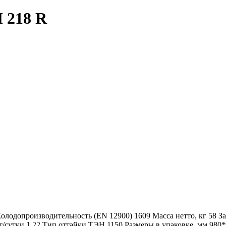
 218 R
олодопроизводительность (EN 12900)
1609
Масса нетто, кг
58
За
т/сутки
1.22
Тип оттайки
ТЭН 1150
Размеры в упаковке, мм
980*