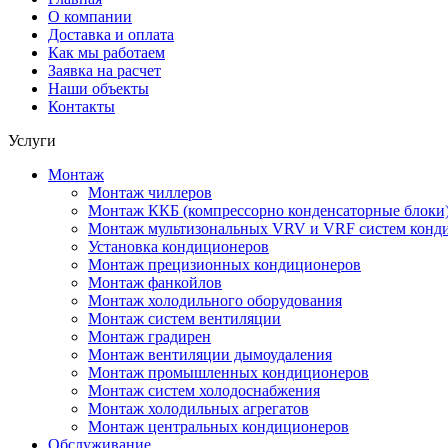
О компании
Доставка и оплата
Как мы работаем
Заявка на расчет
Наши объекты
Контакты
Услуги
Монтаж
Монтаж чиллеров
Монтаж ККБ (компрессорно конденсаторные блоки
Монтаж мультизональных VRV и VRF систем конд
Установка кондиционеров
Монтаж прецизионных кондиционеров
Монтаж фанкойлов
Монтаж холодильного оборудования
Монтаж систем вентиляции
Монтаж градирен
Монтаж вентиляции дымоудаления
Монтаж промышленных кондиционеров
Монтаж систем холодоснабжения
Монтаж холодильных агрегатов
Монтаж центральных кондиционеров
Обслуживание