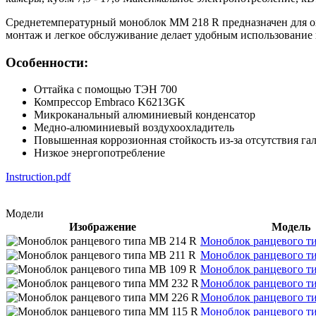
Среднетемпературный моноблок MM 218 R предназначен для о
монтаж и легкое обслуживание делает удобным использование 
Особенности:
Оттайка с помощью ТЭН 700
Компрессор Embraco K6213GK
Микроканальный алюминиевый конденсатор
Медно-алюминиевый воздухоохладитель
Повышенная коррозионная стойкость из-за отсутствия га
Низкое энергопотребление
Instruction.pdf
Модели
Изображение
Модель
Моноблок ранцевого т
Моноблок ранцевого т
Моноблок ранцевого т
Моноблок ранцевого т
Моноблок ранцевого т
Моноблок ранцевого т