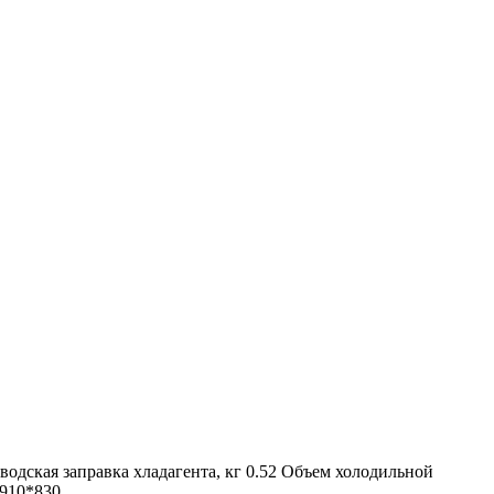
водская заправка хладагента, кг
0.52
Объем холодильной
910*830