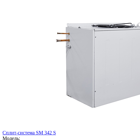
Сплит-система SM 342 S
Модель: