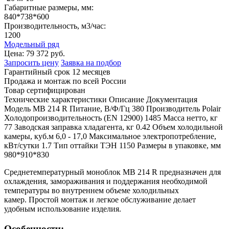
Габаритные размеры, мм:
840*738*600
Производительность, м3/час:
1200
Модельный ряд
Цена:
79 372 руб.
Запросить цену
Заявка на подбор
Гарантийный срок 12 месяцев
Продажа и монтаж по всей России
Товар сертифицирован
Технические характеристики
Описание
Документация
Модель
MB 214 R
Питание, В/Ф/Гц
380
Производитель
Polair
Холодопроизводительность (EN 12900)
1485
Масса нетто, кг
77
Заводская заправка хладагента, кг
0.42
Объем холодильной
камеры, куб.м
6,0 - 17,0
Максимальное электропотребление,
кВт/сутки
1.7
Тип оттайки
ТЭН 1150
Размеры в упаковке, мм
980*910*830
Среднетемпературный моноблок MB 214 R предназначен для
охлаждения, замораживания и поддержания необходимой
температуры во внутреннем объеме холодильных
камер. Простой монтаж и легкое обслуживание делает
удобным использование изделия.
Особенности: