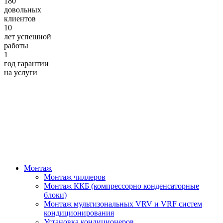
180
довольных
клиентов
10
лет успешной
работы
1
год гарантии
на услуги
Монтаж
Монтаж чиллеров
Монтаж ККБ (компрессорно конденсаторные
блоки)
Монтаж мультизональных VRV и VRF систем
кондиционирования
Установка кондиционеров