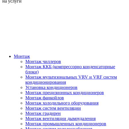
на услуги
Монтаж
Монтаж чиллеров
Монтаж ККБ (компрессорно конденсаторные
блоки)
Монтаж мультизональных VRV и VRF систем
кондиционирования
Установка кондиционеров
Монтаж прецизионных кондиционеров
Монтаж фанкойлов
Монтаж холодильного оборудования
Монтаж систем вентиляции
Монтаж градирен
Монтаж вентиляции дымоудаления
Монтаж промышленных кондиционеров
Монтаж систем холодоснабжения