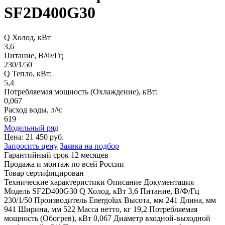
SF2D400G30
Q Холод, кВт
3,6
Питание, В/Ф/Гц
230/1/50
Q Тепло, кВт:
5,4
Потребляемая мощность (Охлаждение), кВт:
0,067
Расход воды, л/ч:
619
Модельный ряд
Цена:
21 450 руб.
Запросить цену
Заявка на подбор
Гарантийный срок 12 месяцев
Продажа и монтаж по всей России
Товар сертифицирован
Технические характеристики
Описание
Документация
Модель
SF2D400G30
Q Холод, кВт
3,6
Питание, В/Ф/Гц
230/1/50
Производитель
Energolux
Высота, мм
241
Длина, мм
941
Ширина, мм
522
Масса нетто, кг
19,2
Потребляемая
мощность (Обогрев), кВт
0,067
Диаметр входной-выходной