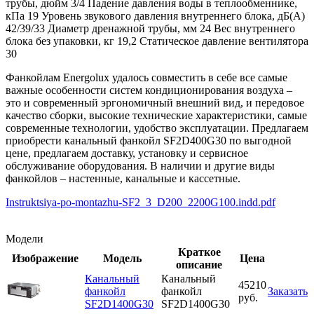
трубы, дюйм
3/4
Падение давления воды в теплообменнике,
кПа
19
Уровень звукового давления внутреннего блока, дБ(А)
42/39/33
Диаметр дренажной трубы, мм
24
Вес внутреннего
блока без упаковки, кг
19,2
Статическое давление вентилятора
30
Фанкойлам Energolux удалось совместить в себе все самые
важные особенности систем кондиционирования воздуха –
это и современный эргономичный внешний вид, и передовое
качество сборки, высокие технические характеристики, самые
современные технологии, удобство эксплуатации. Предлагаем
приобрести канальный фанкойл SF2D400G30 по выгодной
цене, предлагаем доставку, установку и сервисное
обслуживание оборудования. В наличии и другие виды
фанкойлов – настенные, канальные и кассетные.
Instruktsiya-po-montazhu-SF2_3_D200_2200G100.indd.pdf
Модели
Краткое
Изображение
Модель
Цена
описание
Канальный
Канальный
45210
фанкойл
фанкойл
Заказать
руб.
SF2D1400G30
SF2D1400G30