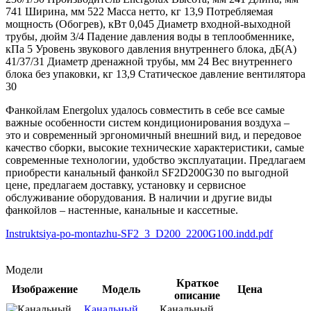
741
Ширина, мм
522
Масса нетто, кг
13,9
Потребляемая
мощность (Обогрев), кВт
0,045
Диаметр входной-выходной
трубы, дюйм
3/4
Падение давления воды в теплообменнике,
кПа
5
Уровень звукового давления внутреннего блока, дБ(А)
41/37/31
Диаметр дренажной трубы, мм
24
Вес внутреннего
блока без упаковки, кг
13,9
Статическое давление вентилятора
30
Фанкойлам Energolux удалось совместить в себе все самые
важные особенности систем кондиционирования воздуха –
это и современный эргономичный внешний вид, и передовое
качество сборки, высокие технические характеристики, самые
современные технологии, удобство эксплуатации. Предлагаем
приобрести канальный фанкойл SF2D200G30 по выгодной
цене, предлагаем доставку, установку и сервисное
обслуживание оборудования. В наличии и другие виды
фанкойлов – настенные, канальные и кассетные.
Instruktsiya-po-montazhu-SF2_3_D200_2200G100.indd.pdf
Модели
Краткое
Изображение
Модель
Цена
описание
Канальный
Канальный