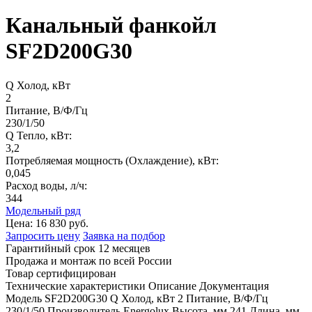
Канальный фанкойл
SF2D200G30
Q Холод, кВт
2
Питание, В/Ф/Гц
230/1/50
Q Тепло, кВт:
3,2
Потребляемая мощность (Охлаждение), кВт:
0,045
Расход воды, л/ч:
344
Модельный ряд
Цена:
16 830 руб.
Запросить цену
Заявка на подбор
Гарантийный срок 12 месяцев
Продажа и монтаж по всей России
Товар сертифицирован
Технические характеристики
Описание
Документация
Модель
SF2D200G30
Q Холод, кВт
2
Питание, В/Ф/Гц
230/1/50
Производитель
Energolux
Высота, мм
241
Длина, мм