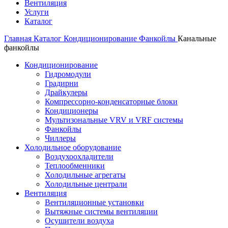
Вентиляция
Услуги
Каталог
Главная
Каталог
Кондиционирование
Фанкойлы
Канальные
фанкойлы
Кондиционирование
Гидромодули
Градирни
Драйкулеры
Компрессорно-конденсаторные блоки
Кондиционеры
Мультизональные VRV и VRF системы
Фанкойлы
Чиллеры
Холодильное оборудование
Воздухоохладители
Теплообменники
Холодильные агрегаты
Холодильные централи
Вентиляция
Вентиляционные установки
Вытяжные системы вентиляции
Осушители воздуха