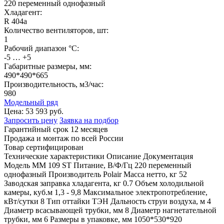
220 переменный однофазный
Хладагент:
R 404a
Количество вентиляторов, шт:
1
Рабочий диапазон °С:
-5 … +5
Габаритные размеры, мм:
490*490*665
Производительность, м3/час:
980
Модельный ряд
Цена:
53 593 руб.
Запросить цену
Заявка на подбор
Гарантийный срок 12 месяцев
Продажа и монтаж по всей России
Товар сертифицирован
Технические характеристики
Описание
Документация
Модель
MM 109 ST
Питание, В/Ф/Гц
220 переменный
однофазный
Производитель
Polair
Масса нетто, кг
52
Заводская заправка хладагента, кг
0.7
Объем холодильной
камеры, куб.м
1,3 - 9,8
Максимальное электропотребление,
кВт/сутки
8
Тип оттайки
ТЭН
Дальность струи воздуха, м
4
Диаметр всасывающей трубки, мм
8
Диаметр нагнетательной
трубки, мм
6
Размеры в упаковке, мм
1050*530*920