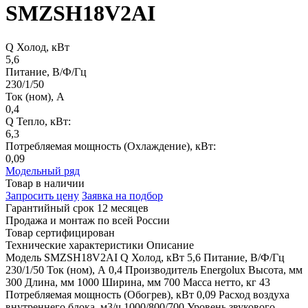
SMZSH18V2AI
Q Холод, кВт
5,6
Питание, В/Ф/Гц
230/1/50
Ток (ном), А
0,4
Q Тепло, кВт:
6,3
Потребляемая мощность (Охлаждение), кВт:
0,09
Модельный ряд
Товар в наличии
Запросить цену
Заявка на подбор
Гарантийный срок 12 месяцев
Продажа и монтаж по всей России
Товар сертифицирован
Технические характеристики
Описание
Модель
SMZSH18V2AI
Q Холод, кВт
5,6
Питание, В/Ф/Гц
230/1/50
Ток (ном), А
0,4
Производитель
Energolux
Высота, мм
300
Длина, мм
1000
Ширина, мм
700
Масса нетто, кг
43
Потребляемая мощность (Обогрев), кВт
0,09
Расход воздуха
внутреннего блока, м3/ч
1000/800/700
Уровень звукового