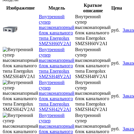
Краткое
Изображение
Модель
Цена
описание
Внутренний
Внутренний
супер
супер
высоконапорный
высоконапорный
руб.
Заказ
блок канального
блок канального
типа Energolux
типа Energolux
SMZSH60V2AI
SMZSH60V2AI
Внутренний
Внутренний
супер
супер
высоконапорный
высоконапорный
руб.
Заказ
блок канального
блок канального
типа Energolux
типа Energolux
SMZSH48V2AI
SMZSH48V2AI
Внутренний
Внутренний
супер
супер
высоконапорный
высоконапорный
руб.
Заказ
блок канального
блок канального
типа Energolux
типа Energolux
SMZSH42V2AI
SMZSH42V2AI
Внутренний
Внутренний
супер
супер
высоконапорный
высоконапорный
руб.
Заказ
блок канального
блок канального