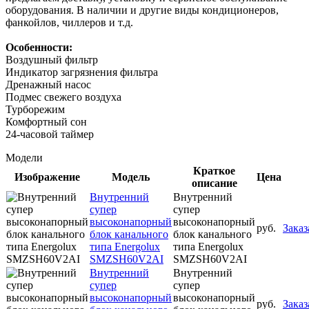
оборудования. В наличии и другие виды кондиционеров,
фанкойлов, чиллеров и т.д.
Особенности:
Воздушный фильтр
Индикатор загрязнения фильтра
Дренажный насос
Подмес свежего воздуха
Турборежим
Комфортный сон
24-часовой таймер
Модели
Краткое
Изображение
Модель
Цена
описание
Внутренний
Внутренний
супер
супер
высоконапорный
высоконапорный
руб.
Заказ
блок канального
блок канального
типа Energolux
типа Energolux
SMZSH60V2AI
SMZSH60V2AI
Внутренний
Внутренний
супер
супер
высоконапорный
высоконапорный
руб.
Заказ