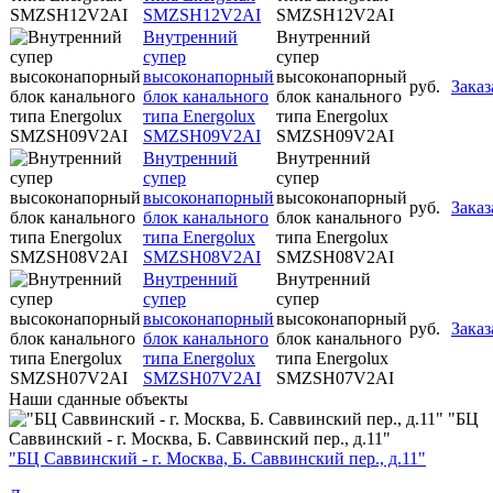
SMZSH12V2AI
SMZSH12V2AI
Внутренний
Внутренний
супер
супер
высоконапорный
высоконапорный
руб.
Заказ
блок канального
блок канального
типа Energolux
типа Energolux
SMZSH09V2AI
SMZSH09V2AI
Внутренний
Внутренний
супер
супер
высоконапорный
высоконапорный
руб.
Заказ
блок канального
блок канального
типа Energolux
типа Energolux
SMZSH08V2AI
SMZSH08V2AI
Внутренний
Внутренний
супер
супер
высоконапорный
высоконапорный
руб.
Заказ
блок канального
блок канального
типа Energolux
типа Energolux
SMZSH07V2AI
SMZSH07V2AI
Наши
сданные объекты
"БЦ
Саввинский - г. Москва, Б. Саввинский пер., д.11"
"БЦ Саввинский - г. Москва, Б. Саввинский пер., д.11"