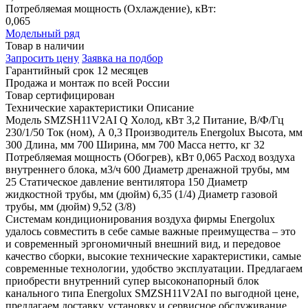
Потребляемая мощность (Охлаждение), кВт:
0,065
Модельный ряд
Товар в наличии
Запросить цену
Заявка на подбор
Гарантийный срок 12 месяцев
Продажа и монтаж по всей России
Товар сертифицирован
Технические характеристики
Описание
Модель
SMZSH11V2AI
Q Холод, кВт
3,2
Питание, В/Ф/Гц
230/1/50
Ток (ном), А
0,3
Производитель
Energolux
Высота, мм
300
Длина, мм
700
Ширина, мм
700
Масса нетто, кг
32
Потребляемая мощность (Обогрев), кВт
0,065
Расход воздуха
внутреннего блока, м3/ч
600
Диаметр дренажной трубы, мм
25
Статическое давление вентилятора
150
Диаметр
жидкостной трубы, мм (дюйм)
6,35 (1/4)
Диаметр газовой
трубы, мм (дюйм)
9,52 (3/8)
Системам кондиционирования воздуха фирмы Energolux
удалось совместить в себе самые важные преимущества – это
и современный эргономичный внешний вид, и передовое
качество сборки, высокие технические характеристики, самые
современные технологии, удобство эксплуатации. Предлагаем
приобрести внутренний супер высоконапорный блок
канального типа Energolux SMZSH11V2AI по выгодной цене,
предлагаем доставку, установку и сервисное обслуживание