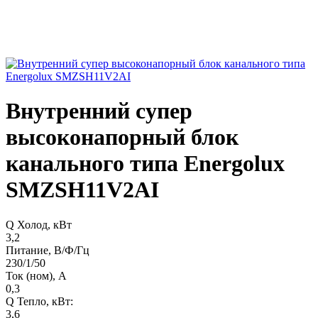
Внутренний супер
высоконапорный блок
канального типа Energolux
SMZSH11V2AI
Q Холод, кВт
3,2
Питание, В/Ф/Гц
230/1/50
Ток (ном), А
0,3
Q Тепло, кВт:
3,6