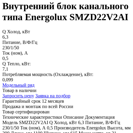
Внутренний блок канального
типа Energolux SMZD22V2AI
Q Холод, кВт
6,3
Питание, В/Ф/Гц
230/1/50
Ток (ном), А
0,5
Q Тепло, кВт:
7,1
Потребляемая мощность (Охлаждение), кВт:
0,099
Модельный ряд
Товар в наличии
Запросить цену
Заявка на подбор
Гарантийный срок 12 месяцев
Продажа и монтаж по всей России
Товар сертифицирован
Технические характеристики
Описание
Документация
Модель
SMZD22V2AI
Q Холод, кВт
6,3
Питание, В/Ф/Гц
230/1/50
Ток (ном), А
0,5
Производитель
Energolux
Высота, мм