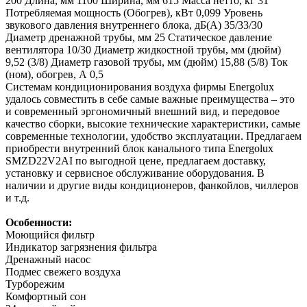
200
Длина, мм
1100
Ширина, мм
615
Масса нетто, кг
31
Потребляемая мощность (Обогрев), кВт
0,099
Уровень
звукового давления внутреннего блока, дБ(А)
35/33/30
Диаметр дренажной трубы, мм
25
Статическое давление
вентилятора
10/30
Диаметр жидкостной трубы, мм (дюйм)
9,52 (3/8)
Диаметр газовой трубы, мм (дюйм)
15,88 (5/8)
Ток
(ном), обогрев, А
0,5
Системам кондиционирования воздуха фирмы Energolux
удалось совместить в себе самые важные преимущества – это
и современный эргономичный внешний вид, и передовое
качество сборки, высокие технические характеристики, самые
современные технологии, удобство эксплуатации. Предлагаем
приобрести внутренний блок канального типа Energolux
SMZD22V2AI по выгодной цене, предлагаем доставку,
установку и сервисное обслуживание оборудования. В
наличии и другие виды кондиционеров, фанкойлов, чиллеров
и т.д.
Особенности:
Моющийся фильтр
Индикатор загрязнения фильтра
Дренажный насос
Подмес свежего воздуха
Турборежим
Комфортный сон