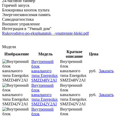
24-часовой таймер
Горячий запуск
Блокировка кнопок пульта
Энергонезависимая память
Самодиагностика
Внешнее управление
Интеграция в "Умный дом"
Rukovodstvo-po-ekspluatatsii-_-vnutrennie-bloki.pdf
Модели
Краткое
Изображение
Модель
Цена
описание
Внутренний
Внутренний
блок
блок
канального
канального
руб.
Заказать
типа Energolux
типа Energolux
SMZD48V2AI
SMZD48V2AI
Внутренний
Внутренний
блок
блок
канального
канального
руб.
Заказать
типа Energolux
типа Energolux
SMZD42V2AI
SMZD42V2AI
Внутренний
Внутренний
блок
блок