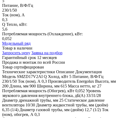
5
Питание, В/Ф/Гц
230/1/50
Ток (ном), А
0,3
Q Тепло, кВт:
5,6
Потребляемая мощность (Охлаждение), кВт:
0,052
Модельный ряд
Товар в наличии
Запросить цену
Заявка на подбор
Гарантийный срок 12 месяцев
Продажа и монтаж по всей России
Товар сертифицирован
Технические характеристики
Описание
Документация
Модель
SMZD17V2AI
Q Холод, кВт
5
Питание, В/Ф/Гц
230/1/50
Ток (ном), А
0,3
Производитель
Energolux
Высота, мм
200
Длина, мм
900
Ширина, мм
615
Масса нетто, кг
27
Потребляемая мощность (Обогрев), кВт
0,052
Уровень
звукового давления внутреннего блока, дБ(А)
33/31/28
Диаметр дренажной трубы, мм
25
Статическое давление
вентилятора
10/30
Диаметр жидкостной трубы, мм (дюйм)
6,35 (1/4)
Диаметр газовой трубы, мм (дюйм)
12,7 (1/2)
Ток
(ном), обогрев, А
0,3