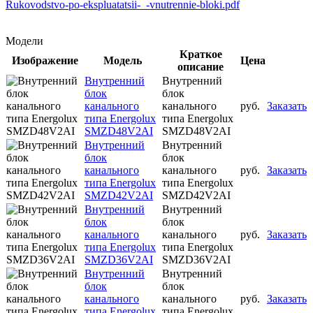
Rukovodstvo-po-ekspluatatsii-_-vnutrennie-bloki.pdf
Модели
Краткое
Изображение
Модель
Цена
описание
Внутренний
Внутренний
блок
блок
канального
канального
руб.
Заказать
типа Energolux
типа Energolux
SMZD48V2AI
SMZD48V2AI
Внутренний
Внутренний
блок
блок
канального
канального
руб.
Заказать
типа Energolux
типа Energolux
SMZD42V2AI
SMZD42V2AI
Внутренний
Внутренний
блок
блок
канального
канального
руб.
Заказать
типа Energolux
типа Energolux
SMZD36V2AI
SMZD36V2AI
Внутренний
Внутренний
блок
блок
канального
канального
руб.
Заказать
типа Energolux
типа Energolux