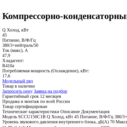
Компрессорно-конденсаторны
Q Холод, кВт
45
Питание, В/Ф/Гц
380/3+нейтраль/50
Ток (макс), А
47,9
Хладагент:
R410a
Потребляемая мощность (Охлаждение), кВт:
17,6
Модельный ряд
Товар в наличии
Запросить цену
Заявка на подбор
Гарантийный срок 12 месяцев
Продажа и монтаж по всей России
Товар сертифицирован
Технические характеристики
Описание
Документация
Модель
SCCU150C1B
Q Холод, кВт
45
Питание, В/Ф/Гц
380/3
Уровень звукового давления внутреннего блока, дБ(А)
70
Макси