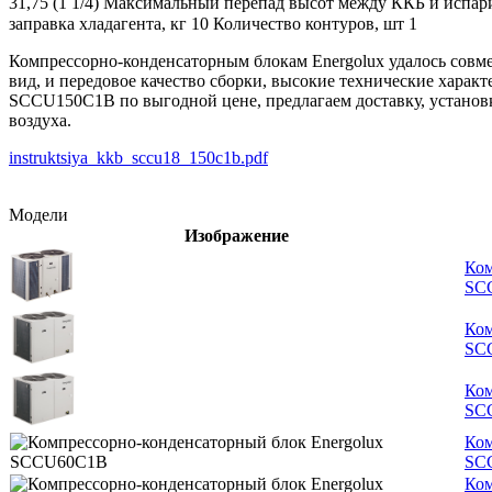
31,75 (1 1/4)
Максимальный перепад высот между ККБ и испар
заправка хладагента, кг
10
Количество контуров, шт
1
Компрессорно-конденсаторным блокам Energolux удалось совм
вид, и передовое качество сборки, высокие технические хара
SCCU150C1B по выгодной цене, предлагаем доставку, установ
воздуха.
instruktsiya_kkb_sccu18_150c1b.pdf
Модели
Изображение
Ком
SC
Ком
SC
Ком
SC
Ком
SC
Ком