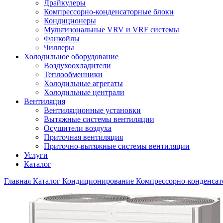
Драйкулеры
Компрессорно-конденсаторные блоки
Кондиционеры
Мультизональные VRV и VRF системы
Фанкойлы
Чиллеры
Холодильное оборудование
Воздухоохладители
Теплообменники
Холодильные агрегаты
Холодильные централи
Вентиляция
Вентиляционные установки
Вытяжные системы вентиляции
Осушители воздуха
Приточная вентиляция
Приточно-вытяжные системы вентиляции
Услуги
Каталог
Главная
Каталог
Кондиционирование
Компрессорно-конденсат