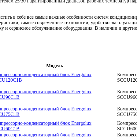
ителем
25/30
Гарантированный диапазон рабочих температур нар
естить в себе все самые важные особенности систем кондицион
ктеристики, самые современные технологии, удобство эксплуата
ку и сервисное обслуживание оборудования. В наличии и други
Модель
прессорно-конденсаторный блок Energolux
Компресс
CU120C1B
SCCU12
прессорно-конденсаторный блок Energolux
Компресс
CU96C1B
SCCU96
прессорно-конденсаторный блок Energolux
Компресс
CU75C1B
SCCU75
прессорно-конденсаторный блок Energolux
Компресс
CU60C1B
SCCU60
прессорно-конденсаторный блок Energolux
Компресс