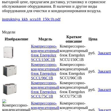
выгодной цене, предлагаем доставку, установку и сервисное
обслуживание оборудования. В наличии и другие виды
оборудования для очистки и кондиционирования воздуха.
instruktsiya_kkb_sccu18_150c1b.pdf
Модели
Краткое
Изображение
Модель
Цена
описание
Компрессорно-
Компрессорно-
конденсаторный
конденсаторный
руб.
Заказат
блок Energolux
блок Energolux
SCCU150C1B
SCCU150C1B
Компрессорно-
Компрессорно-
конденсаторный
конденсаторный
руб.
Заказат
блок Energolux
блок Energolux
SCCU96C1B
SCCU96C1B
Компрессорно-
Компрессорно-
конденсаторный
конденсаторный
руб.
Заказат
блок Energolux
блок Energolux
SCCU75C1B
SCCU75C1B
Компрессорно-
Компрессорно-
конденсаторный
конденсаторный
руб.
Заказат