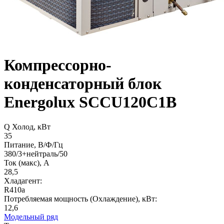
Компрессорно-
конденсаторный блок
Energolux SCCU120C1B
Q Холод, кВт
35
Питание, В/Ф/Гц
380/3+нейтраль/50
Ток (макс), А
28,5
Хладагент:
R410a
Потребляемая мощность (Охлаждение), кВт:
12,6
Модельный ряд