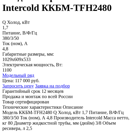
Intercold ККБМ-TFH2480
Q Холод, кВт
1,7
Питание, В/Ф/Гц
380/3/50
Ток (ном), А
4,8
Габаритные размеры, мм:
1029х609х533
Электрическая мощность, Вт:
1100
Модельный ряд
Цена:
117 000 руб.
Запросить цену
Заявка на подбор
Гарантийный срок 12 месяцев
Продажа и монтаж по всей России
Товар сертифицирован
Технические характеристики
Описание
Модель
ККБМ-TFH2480
Q Холод, кВт
1,7
Питание, В/Ф/Гц
380/3/50
Ток (ном), А
4,8
Производитель
Intercold
Масса нетто,
кг
80
Диаметр жидкостной трубы, мм (дюйм)
3/8
Объем
ресивера, л
2,5