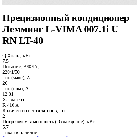
Прецизионный кондиционер
Лемминг L-VIMA 007.1i U
RN LT-40
Q Холод, кВт
7.5
Питание, В/Ф/Гц
220/1/50
Ток (макс), А
26
Ток (ном), А
12.81
Хладагент:
R 410 A
Количество вентиляторов, шт:
2
Потребляемая мощность (Охлаждение), кВт:
5.7
Товар в наличии