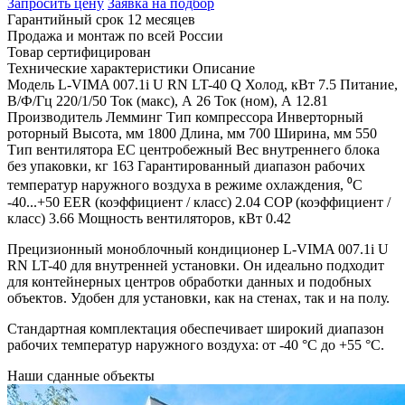
Запросить цену
Заявка на подбор
Гарантийный срок 12 месяцев
Продажа и монтаж по всей России
Товар сертифицирован
Технические характеристики
Описание
Модель
L-VIMA 007.1i U RN LT-40
Q Холод, кВт
7.5
Питание,
В/Ф/Гц
220/1/50
Ток (макс), А
26
Ток (ном), А
12.81
Производитель
Лемминг
Тип компрессора
Инверторный
роторный
Высота, мм
1800
Длина, мм
700
Ширина, мм
550
Тип вентилятора
EC центробежный
Вес внутреннего блока
без упаковки, кг
163
Гарантированный диапазон рабочих
температур наружного воздуха в режиме охлаждения, ⁰С
-40...+50
EER (коэффициент / класс)
2.04
COP (коэффициент /
класс)
3.66
Мощность вентиляторов, кВт
0.42
Прецизионный моноблочный кондиционер L-VIMA 007.1i U
RN LT-40 для внутренней установки. Он идеально подходит
для контейнерных центров обработки данных и подобных
объектов. Удобен для установки, как на стенах, так и на полу.
Стандартная комплектация обеспечивает широкий диапазон
рабочих температур наружного воздуха: от -40 °C до +55 °C.
Наши
сданные объекты