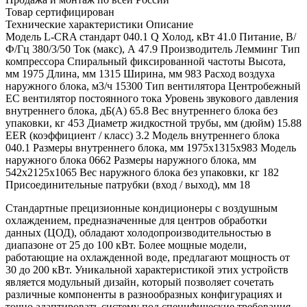
Товар сертифицирован
Технические характеристики
Описание
Модель
L-CRA стандарт 040.1
Q Холод, кВт
41.0
Питание, В/
Ф/Гц
380/3/50
Ток (макс), А
47.9
Производитель
Лемминг
Тип
компрессора
Спиральный фиксированной частоты
Высота,
мм
1975
Длина, мм
1315
Ширина, мм
983
Расход воздуха
наружного блока, м3/ч
15300
Тип вентилятора
Центробежный
EC вентилятор постоянного тока
Уровень звукового давления
внутреннего блока, дБ(А)
65.8
Вес внутреннего блока без
упаковки, кг
453
Диаметр жидкостной трубы, мм (дюйм)
15.88
EER (коэффициент / класс)
3.2
Модель внутреннего блока
040.1
Размеры внутреннего блока, мм
1975х1315х983
Модель
наружного блока
0662
Размеры наружного блока, мм
542х2125х1065
Вес наружного блока без упаковки, кг
182
Присоединительные патрубки (вход / выход), мм
18
Стандартные прецизионные кондиционеры с воздушным
охлаждением, предназначенные для центров обработки
данных (ЦОД), обладают холодопроизводительностью в
диапазоне от 25 до 100 кВт. Более мощные модели,
работающие на охлажденной воде, предлагают мощность от
30 до 200 кВт. Уникальной характеристикой этих устройств
является модульный дизайн, который позволяет сочетать
различные компоненты в разнообразных конфигурациях и
точно адаптировать систему под специфические требования.