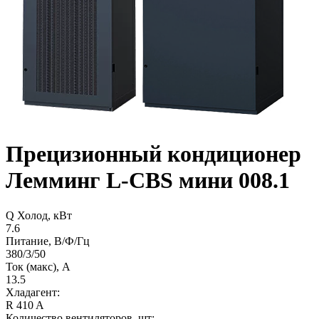
Прецизионный кондиционер
Лемминг L-CBS мини 008.1
Q Холод, кВт
7.6
Питание, В/Ф/Гц
380/3/50
Ток (макс), А
13.5
Хладагент:
R 410 A
Количество вентиляторов, шт: