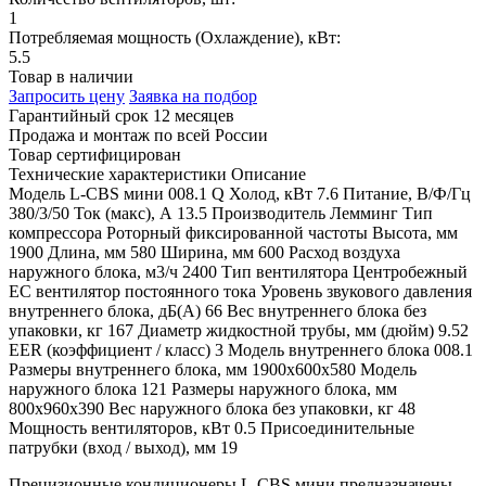
1
Потребляемая мощность (Охлаждение), кВт:
5.5
Товар в наличии
Запросить цену
Заявка на подбор
Гарантийный срок 12 месяцев
Продажа и монтаж по всей России
Товар сертифицирован
Технические характеристики
Описание
Модель
L-CBS мини 008.1
Q Холод, кВт
7.6
Питание, В/Ф/Гц
380/3/50
Ток (макс), А
13.5
Производитель
Лемминг
Тип
компрессора
Роторный фиксированной частоты
Высота, мм
1900
Длина, мм
580
Ширина, мм
600
Расход воздуха
наружного блока, м3/ч
2400
Тип вентилятора
Центробежный
EC вентилятор постоянного тока
Уровень звукового давления
внутреннего блока, дБ(А)
66
Вес внутреннего блока без
упаковки, кг
167
Диаметр жидкостной трубы, мм (дюйм)
9.52
EER (коэффициент / класс)
3
Модель внутреннего блока
008.1
Размеры внутреннего блока, мм
1900х600х580
Модель
наружного блока
121
Размеры наружного блока, мм
800х960х390
Вес наружного блока без упаковки, кг
48
Мощность вентиляторов, кВт
0.5
Присоединительные
патрубки (вход / выход), мм
19
Прецизионные кондиционеры L-CBS мини предназначены