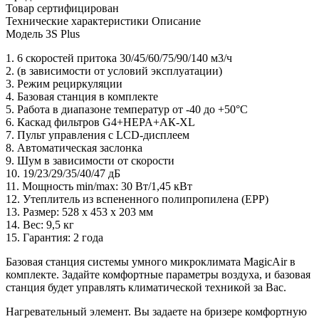
Товар сертифицирован
Технические характеристики
Описание
Модель
3S Plus
1. 6 скоростей притока 30/45/60/75/90/140 м3/ч
2. (в зависимости от условий эксплуатации)
3. Режим рециркуляции
4. Базовая станция в комплекте
5. Работа в диапазоне температур от -40 до +50°С
6. Каскад фильтров G4+HEPA+АК-XL
7. Пульт управления с LCD-дисплеем
8. Автоматическая заслонка
9. Шум в зависимости от скорости
10. 19/23/29/35/40/47 дБ
11. Мощность min/max: 30 Вт/1,45 кВт
12. Утеплитель из вспененного полипропилена (EPP)
13. Размер: 528 х 453 х 203 мм
14. Вес: 9,5 кг
15. Гарантия: 2 года
Базовая станция системы умного микроклимата MagicAir в
комплекте. Задайте комфортные параметры воздуха, и базовая
станция будет управлять климатической техникой за Вас.
Нагревательный элемент. Вы задаете на бризере комфортную