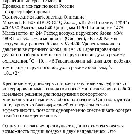
Гарантийный срок 12 месяцев
Продажа и монтаж по всей России
Товар сертифицирован
Технические характеристики
Описание
Модель
DR-B075HPD/SCF
Q Холод, кВт
26
Питание, В/Ф/Гц
400/3/50
Высота, мм
840
Длина, мм
1130
Ширина, мм
1475
Масса нетто, кг
244
Расход воздуха наружного блока, м3/ч
4808
Потребляемая мощность (Обогрев), кВт
8,9
Расход
воздуха внутреннего блока, м3/ч
4808
Уровень звукового
давления внутреннего блока, дБ(А)
70
Гарантированный
диапазон рабочих температур наружного воздуха в режиме
охлаждения, ⁰С
+10...+46
Гарантированный диапазон рабочих
температур наружного воздуха в режиме обогрева, ⁰С
-10...+24
Крышные кондиционеры, широко известные как руфтопы, с
интегрированными тепловыми насосами представляют собой
идеальное решение для поддержания комфортного
микроклимата в зданиях любого назначения. Они пользуются
популярностью благодаря своей универсальности и
эффективности, позволяя одновременно обеспечивать обогрев
зимой и охлаждение летом.
Одним из ключевых преимуществ данных систем является
возможность подачи воздуха в двух направлениях. Это