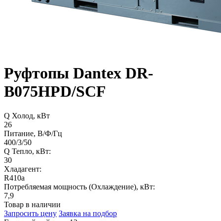
Руфтопы Dantex DR-
B075HPD/SCF
Q Холод, кВт
26
Питание, В/Ф/Гц
400/3/50
Q Тепло, кВт:
30
Хладагент:
R410a
Потребляемая мощность (Охлаждение), кВт:
7,9
Товар в наличии
Запросить цену
Заявка на подбор