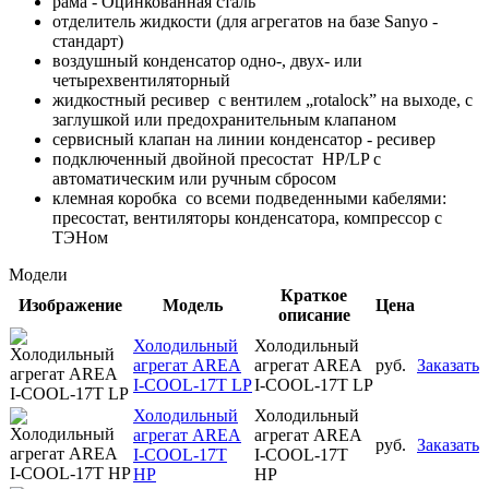
рама - Оцинкованная сталь
отделитель жидкости (для агрегатов на базе Sanyo -
стандарт)
воздушный конденсатор одно-, двух- или
четырехвентиляторный
жидкостный ресивер с вентилем „rotalock” на выходе, с
заглушкой или предохранительным клапаном
сервисный клапан на линии конденсатор - ресивер
подключенный двойной пресостат HP/LP с
автоматическим или ручным сбросом
клемная коробка со всеми подведенными кабелями:
пресостат, вентиляторы конденсатора, компрессор с
ТЭНом
Модели
Краткое
Изображение
Модель
Цена
описание
Холодильный
Холодильный
агрегат AREA
агрегат AREA
руб.
Заказать
I-COOL-17T LP
I-COOL-17T LP
Холодильный
Холодильный
агрегат AREA
агрегат AREA
руб.
Заказать
I-COOL-17T
I-COOL-17T
HP
HP