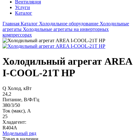
Вентиляция
Услуги
Каталог
Главная
Каталог
Холодильное оборудование
Холодильные
агрегаты
Холодильные агрегаты на инверторных
компрессорах
Холодильный агрегат AREA
I-COOL-21T HP
Q Холод, кВт
24,2
Питание, В/Ф/Гц
380/3/50
Ток (макс), А
25
Хладагент:
R404A
Модельный ряд
Товар в наличии