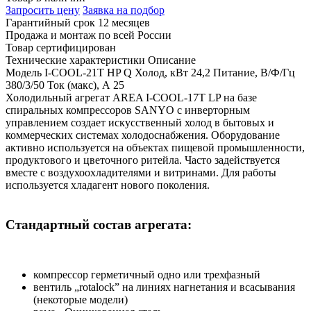
Запросить цену
Заявка на подбор
Гарантийный срок 12 месяцев
Продажа и монтаж по всей России
Товар сертифицирован
Технические характеристики
Описание
Модель
I-COOL-21T HP
Q Холод, кВт
24,2
Питание, В/Ф/Гц
380/3/50
Ток (макс), А
25
Холодильный агрегат AREA I-COOL-17T LP на базе
спиральных компрессоров SANYO с инверторным
управлением создает искусственный холод в бытовых и
коммерческих системах холодоснабжения. Оборудование
активно используется на объектах пищевой промышленности,
продуктового и цветочного ритейла. Часто задействуется
вместе с воздухоохладителями и витринами. Для работы
используется хладагент нового поколения.
Стандартный состав агрегата:
компрессор герметичный одно или трехфазный
вентиль „rotalock” на линиях нагнетания и всасывания
(некоторые модели)