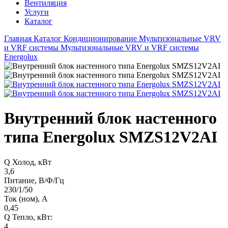
Вентиляция
Услуги
Каталог
Главная
Каталог
Кондиционирование
Мультизональные VRV
и VRF системы
Мультизональные VRV и VRF системы
Energolux
Внутренний блок настенного
типа Energolux SMZS12V2AI
Q Холод, кВт
3,6
Питание, В/Ф/Гц
230/1/50
Ток (ном), А
0,45
Q Тепло, кВт:
4