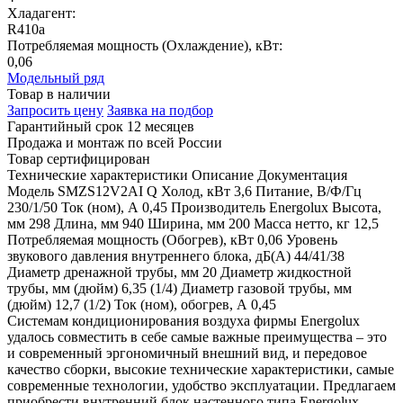
Хладагент:
R410a
Потребляемая мощность (Охлаждение), кВт:
0,06
Модельный ряд
Товар в наличии
Запросить цену
Заявка на подбор
Гарантийный срок 12 месяцев
Продажа и монтаж по всей России
Товар сертифицирован
Технические характеристики
Описание
Документация
Модель
SMZS12V2AI
Q Холод, кВт
3,6
Питание, В/Ф/Гц
230/1/50
Ток (ном), А
0,45
Производитель
Energolux
Высота,
мм
298
Длина, мм
940
Ширина, мм
200
Масса нетто, кг
12,5
Потребляемая мощность (Обогрев), кВт
0,06
Уровень
звукового давления внутреннего блока, дБ(А)
44/41/38
Диаметр дренажной трубы, мм
20
Диаметр жидкостной
трубы, мм (дюйм)
6,35 (1/4)
Диаметр газовой трубы, мм
(дюйм)
12,7 (1/2)
Ток (ном), обогрев, А
0,45
Системам кондиционирования воздуха фирмы Energolux
удалось совместить в себе самые важные преимущества – это
и современный эргономичный внешний вид, и передовое
качество сборки, высокие технические характеристики, самые
современные технологии, удобство эксплуатации. Предлагаем
приобрести внутренний блок настенного типа Energolux