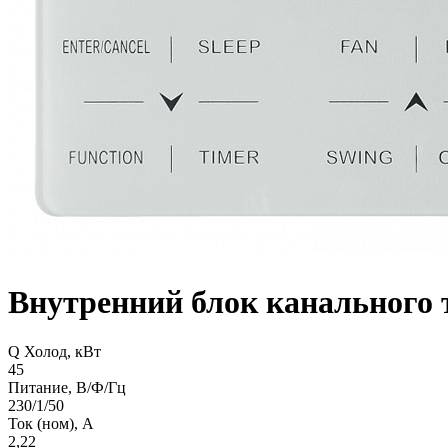
Внутренний блок канального
Q Холод, кВт
45
Питание, В/Ф/Гц
230/1/50
Ток (ном), А
2,22