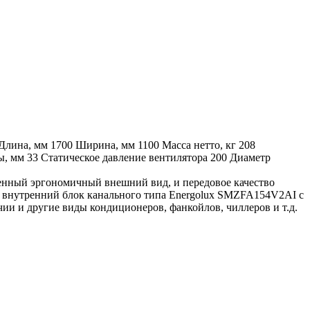
Длина, мм
1700
Ширина, мм
1100
Масса нетто, кг
208
ы, мм
33
Статическое давление вентилятора
200
Диаметр
менный эргономичный внешний вид, и передовое качество
и внутренний блок канального типа Energolux SMZFA154V2AI с
чии и другие виды кондиционеров, фанкойлов, чиллеров и т.д.