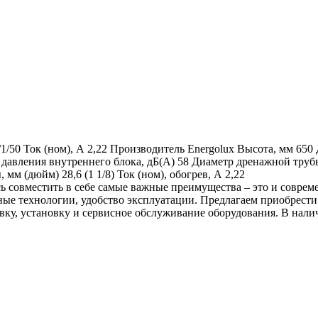
/1/50
Ток (ном), А
2,22
Производитель
Energolux
Высота, мм
650
 давления внутреннего блока, дБ(А)
58
Диаметр дренажной труб
, мм (дюйм)
28,6 (1 1/8)
Ток (ном), обогрев, А
2,22
ь совместить в себе самые важные преимущества – это и совре
ные технологии, удобство эксплуатации. Предлагаем приобрест
вку, установку и сервисное обслуживание оборудования. В нали