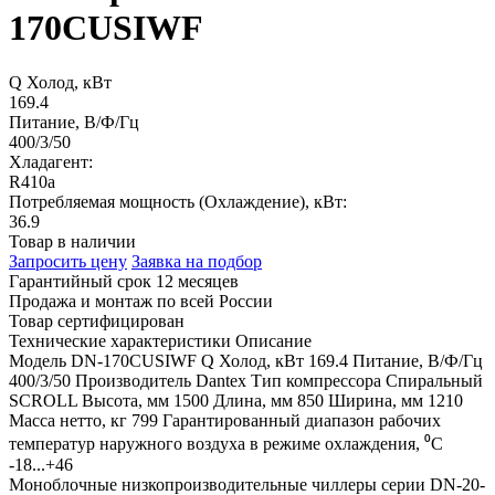
170CUSIWF
Q Холод, кВт
169.4
Питание, В/Ф/Гц
400/3/50
Хладагент:
R410a
Потребляемая мощность (Охлаждение), кВт:
36.9
Товар в наличии
Запросить цену
Заявка на подбор
Гарантийный срок 12 месяцев
Продажа и монтаж по всей России
Товар сертифицирован
Технические характеристики
Описание
Модель
DN-170CUSIWF
Q Холод, кВт
169.4
Питание, В/Ф/Гц
400/3/50
Производитель
Dantex
Тип компрессора
Спиральный
SCROLL
Высота, мм
1500
Длина, мм
850
Ширина, мм
1210
Масса нетто, кг
799
Гарантированный диапазон рабочих
температур наружного воздуха в режиме охлаждения, ⁰С
-18...+46
Моноблочные низкопроизводительные чиллеры серии DN-20-