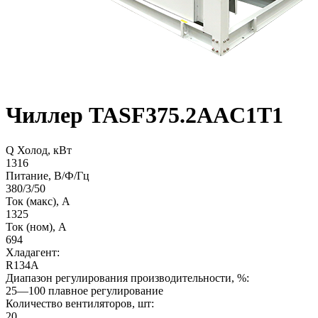
Чиллер TASF375.2AAC1T1
Q Холод, кВт
1316
Питание, В/Ф/Гц
380/3/50
Ток (макс), А
1325
Ток (ном), А
694
Хладагент:
R134A
Диапазон регулирования производительности, %:
25—100 плавное регулирование
Количество вентиляторов, шт:
20