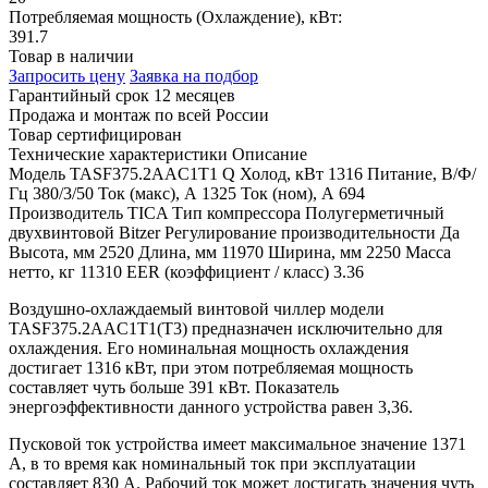
Потребляемая мощность (Охлаждение), кВт:
391.7
Товар в наличии
Запросить цену
Заявка на подбор
Гарантийный срок 12 месяцев
Продажа и монтаж по всей России
Товар сертифицирован
Технические характеристики
Описание
Модель
TASF375.2AAC1T1
Q Холод, кВт
1316
Питание, В/Ф/
Гц
380/3/50
Ток (макс), А
1325
Ток (ном), А
694
Производитель
TICA
Тип компрессора
Полугерметичный
двухвинтовой Bitzer
Регулирование производительности
Да
Высота, мм
2520
Длина, мм
11970
Ширина, мм
2250
Масса
нетто, кг
11310
EER (коэффициент / класс)
3.36
Воздушно-охлаждаемый винтовой чиллер модели
TASF375.2AAC1T1(T3) предназначен исключительно для
охлаждения. Его номинальная мощность охлаждения
достигает 1316 кВт, при этом потребляемая мощность
составляет чуть больше 391 кВт. Показатель
энергоэффективности данного устройства равен 3,36.
Пусковой ток устройства имеет максимальное значение 1371
А, в то время как номинальный ток при эксплуатации
составляет 830 А. Рабочий ток может достигать значения чуть