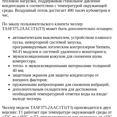
тепловой нагрузки, поддерживая стабильное давление
конденсации в соответствии с температурой окружающей
среды. Воздушный поток достигает 490 тысяч кубометров в
час.
По заказу пользовательского клиента чиллер
TASF375.2AAC1T1(T3) может быть дополнительно оснащен:
автоматическим выключателем, устройством плавного
пуска, инверторной системой запуска,
программируемым логическим контроллером Siemens,
Wi-Fi модулем и системой удаленного мониторинга;
звукоизоляционным кожухом для снижения шума
компрессора;
тепло- и звукоизоляционными материалами толщиной
40 мм;
защитным экраном для защиты конденсатора от
внешних факторов;
пружинными виброопорами для снижения вибраций;
дополнительным охладителем для достижения
необходимой температурной отметки воды на входе/
выходе чиллера.
Чиллер модели TASF375.2AAC1T1(T3) производится в двух
версиях: T1 работает при температуре окружающей среды от
+5°C до +45°C, и T3, предназначенная для диапазона от +5°C