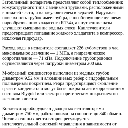
Затопленный испаритель представляет собой теплообменник
кожухотрубного типа с медными трубками, расположенными
в нижней части, и каплеуловителем в верхней. Наружная
поверхность трубок имеет зубцы, способствующие лучшему
парообразованию хладагента R134a, а внутренние пазы
улучшают смешивание водных слоев. Каплеуловители
предотвращают попадание жидкого хладагента в компрессор,
исключая гидроудар.
Расход воды в испарителе составляет 226 кубометров в час,
максимальное давление — 1 МПа, а гидравлическое
сопротивление — 71 кПа. Подключение трубопроводов
осуществляется через патрубки диаметром 200 мм.
М-образный конденсатор выполнен из медных трубок
диаметром 9,52 мм и алюминиевых ребер с гидрофильным
полимерным покрытием. Ребра предотвращают скопление
грязи и конденсата и могут быть покрыты антикоррозионным
составом Blygold или электрофоретическим покрытием по
желанию клиента.
Конденсатор оборудован двадцатью вентиляторами
диаметром 750 мм, работающими на скорости до 840 об/мин.
Число активных вентиляторов регулируется
интеллектуальной системой управления в зависимости от