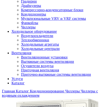
Градирни
Драйкулеры
Компрессорно-конденсаторные блоки
Кондиционеры
Мультизональные VRV и VRF системы
Фанкойлы
Чиллеры
Холодильное оборудование
Воздухоохладители
Теплообменники
Холодильные агрегаты
Холодильные централи
Вентиляция
Вентиляционные установки
Вытяжные системы вентиляции
Осушители воздуха
Приточная вентиляция
Приточно-вытяжные системы вентиляции
Услуги
Каталог
Главная
Каталог
Кондиционирование
Чиллеры
Чиллеры с
водяным охлаждением