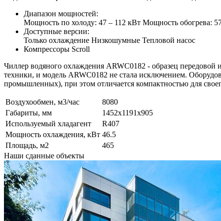
Диапазон мощностей:
Мощность по холоду: 47 – 112 кВт Мощность обогрева: 57
Доступные версии:
Только охлаждение Низкошумные Тепловой насос
Компрессоры Scroll
Чиллер водяного охлаждения ARWC0182 - образец передовой ин
техники, и модель ARWC0182 не стала исключением. Оборудова
промышленных), при этом отличается компактностью для своег
Воздухообмен, м3/час
8080
Габариты, мм
1452x1191x905
Используемый хладагент
R407
Мощность охлаждения, кВт
46.5
Площадь, м2
465
Наши
сданные объекты