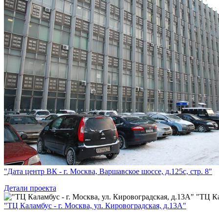
"Дата центр ВК - г. Москва, Варшавское шоссе, д.125с, стр. 8"
Детали проекта
"ТЦ Ка
"ТЦ Каламбус - г. Москва, ул. Кировоградская, д.13А"