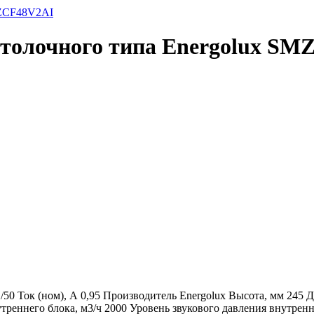
отолочного типа Energolux S
1/50
Ток (ном), А
0,95
Производитель
Energolux
Высота, мм
245
Д
утреннего блока, м3/ч
2000
Уровень звукового давления внутренн