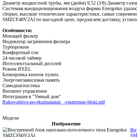
Диаметр жидкостной трубы, мм (дюйм)
9,52 (3/8)
Диаметр газо
Системам кондиционирования воздуха фирмы Energolux удалос
сборки, высокие технические характеристики, самые современ
SMZCF48V2AI по выгодной цене, предлагаем доставку, установ
Особенности:
Моющий фильтр
Индикатор загрязнения фильтра
Турборежим
Комфортный сон
24-часовой таймер
Интеллектуальный дисплей
Режим IFEEL
Блокировка кнопок пульта
Энергонезависимая память
Самодиагностика
Внешнее управление
Интеграция в "Умный дом"
Rukovodstvo-po-ekspluatatsii-_-vnutrennie-bloki.pdf
Модели
Изображение
Вн
SM