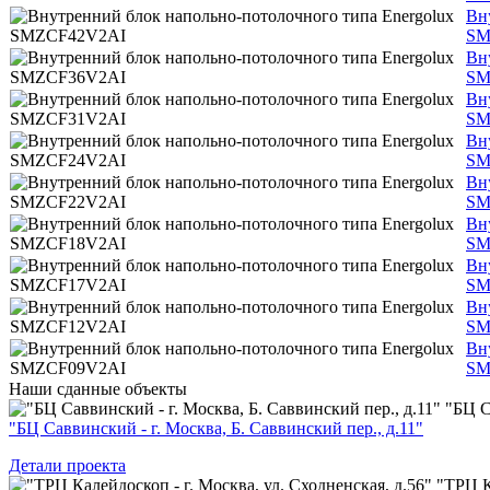
Вн
SM
Вн
SM
Вн
SM
Вн
SM
Вн
SM
Вн
SM
Вн
SM
Вн
SM
Вн
SM
Наши
сданные объекты
"БЦ С
"БЦ Саввинский - г. Москва, Б. Саввинский пер., д.11"
Детали проекта
"ТРЦ К