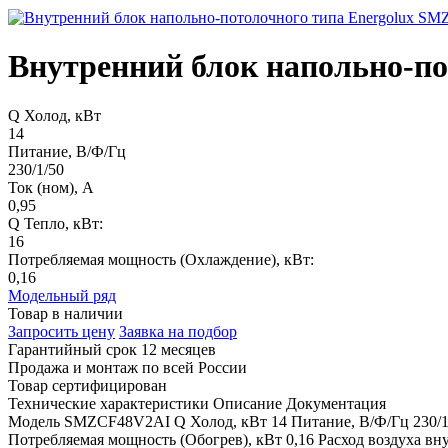
Внутренний блок напольно-п
Q Холод, кВт
14
Питание, В/Ф/Гц
230/1/50
Ток (ном), А
0,95
Q Тепло, кВт:
16
Потребляемая мощность (Охлаждение), кВт:
0,16
Модельный ряд
Товар в наличии
Запросить цену
Заявка на подбор
Гарантийный срок 12 месяцев
Продажа и монтаж по всей России
Товар сертифицирован
Технические характеристики
Описание
Документация
Модель
SMZCF48V2AI
Q Холод, кВт
14
Питание, В/Ф/Гц
230/
Потребляемая мощность (Обогрев), кВт
0,16
Расход воздуха вн