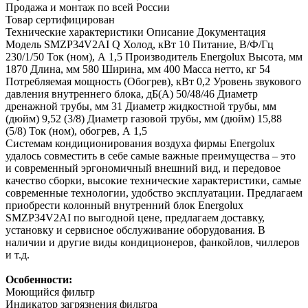
Продажа и монтаж по всей России
Товар сертифицирован
Технические характеристики
Описание
Документация
Модель
SMZP34V2AI
Q Холод, кВт
10
Питание, В/Ф/Гц
230/1/50
Ток (ном), А
1,5
Производитель
Energolux
Высота, мм
1870
Длина, мм
580
Ширина, мм
400
Масса нетто, кг
54
Потребляемая мощность (Обогрев), кВт
0,2
Уровень звукового
давления внутреннего блока, дБ(А)
50/48/46
Диаметр
дренажной трубы, мм
31
Диаметр жидкостной трубы, мм
(дюйм)
9,52 (3/8)
Диаметр газовой трубы, мм (дюйм)
15,88
(5/8)
Ток (ном), обогрев, А
1,5
Системам кондиционирования воздуха фирмы Energolux
удалось совместить в себе самые важные преимущества – это
и современный эргономичный внешний вид, и передовое
качество сборки, высокие технические характеристики, самые
современные технологии, удобство эксплуатации. Предлагаем
приобрести колонный внутренний блок Energolux
SMZP34V2AI по выгодной цене, предлагаем доставку,
установку и сервисное обслуживание оборудования. В
наличии и другие виды кондиционеров, фанкойлов, чиллеров
и т.д.
Особенности:
Моющийся фильтр
Индикатор загрязнения фильтра