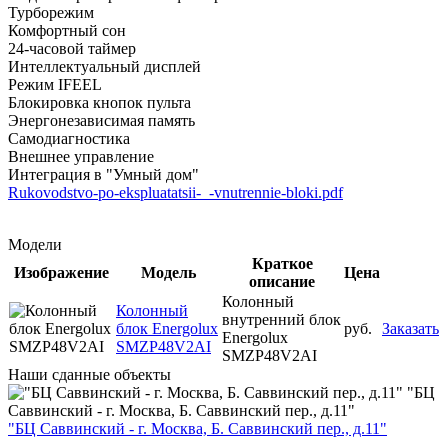
Турборежим
Комфортный сон
24-часовой таймер
Интеллектуальный дисплей
Режим IFEEL
Блокировка кнопок пульта
Энергонезависимая память
Самодиагностика
Внешнее управление
Интеграция в "Умный дом"
Rukovodstvo-po-ekspluatatsii-_-vnutrennie-bloki.pdf
Модели
Краткое
Изображение
Модель
Цена
описание
Колонный
Колонный
внутренний блок
блок Energolux
руб.
Заказать
Energolux
SMZP48V2AI
SMZP48V2AI
Наши
сданные объекты
"БЦ
Саввинский - г. Москва, Б. Саввинский пер., д.11"
"БЦ Саввинский - г. Москва, Б. Саввинский пер., д.11"