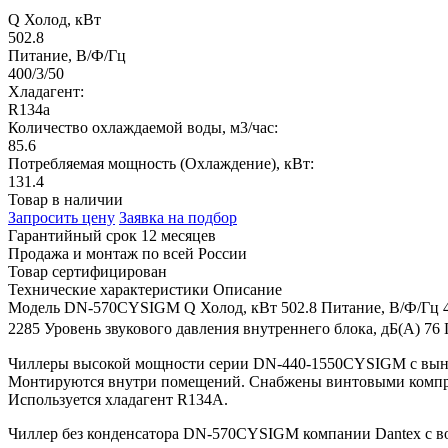
Q Холод, кВт
502.8
Питание, В/Ф/Гц
400/3/50
Хладагент:
R134a
Количество охлаждаемой воды, м3/час:
85.6
Потребляемая мощность (Охлаждение), кВт:
131.4
Товар в наличии
Запросить цену
Заявка на подбор
Гарантийный срок 12 месяцев
Продажа и монтаж по всей России
Товар сертифицирован
Технические характеристики
Описание
Модель
DN-570CYSIGM
Q Холод, кВт
502.8
Питание, В/Ф/Гц
2285
Уровень звукового давления внутреннего блока, дБ(А)
76
Чиллеры высокой мощности серии DN-440-1550CYSIGM с вынос
Монтируются внутри помещений. Снабжены винтовыми компре
Используется хладагент R134А.
Чиллер без конденсатора DN-570CYSIGM компании Dantex с в