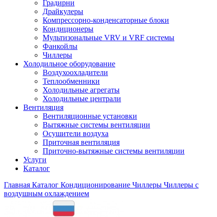
Градирни
Драйкулеры
Компрессорно-конденсаторные блоки
Кондиционеры
Мультизональные VRV и VRF системы
Фанкойлы
Чиллеры
Холодильное оборудование
Воздухоохладители
Теплообменники
Холодильные агрегаты
Холодильные централи
Вентиляция
Вентиляционные установки
Вытяжные системы вентиляции
Осушители воздуха
Приточная вентиляция
Приточно-вытяжные системы вентиляции
Услуги
Каталог
Главная
Каталог
Кондиционирование
Чиллеры
Чиллеры с
воздушным охлаждением