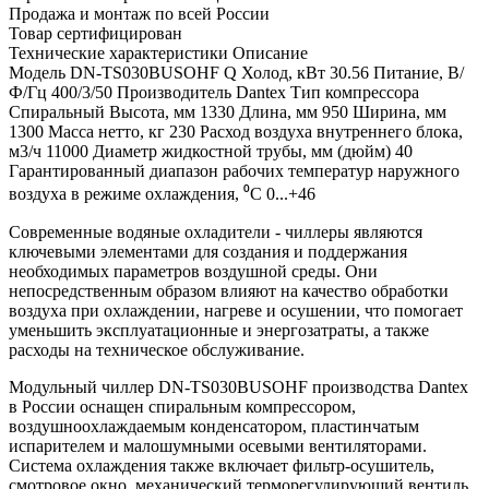
Продажа и монтаж по всей России
Товар сертифицирован
Технические характеристики
Описание
Модель
DN-TS030BUSOHF
Q Холод, кВт
30.56
Питание, В/
Ф/Гц
400/3/50
Производитель
Dantex
Тип компрессора
Спиральный
Высота, мм
1330
Длина, мм
950
Ширина, мм
1300
Масса нетто, кг
230
Расход воздуха внутреннего блока,
м3/ч
11000
Диаметр жидкостной трубы, мм (дюйм)
40
Гарантированный диапазон рабочих температур наружного
воздуха в режиме охлаждения, ⁰С
0...+46
Современные водяные охладители - чиллеры являются
ключевыми элементами для создания и поддержания
необходимых параметров воздушной среды. Они
непосредственным образом влияют на качество обработки
воздуха при охлаждении, нагреве и осушении, что помогает
уменьшить эксплуатационные и энергозатраты, а также
расходы на техническое обслуживание.
Модульный чиллер DN-TS030BUSOHF производства Dantex
в России оснащен спиральным компрессором,
воздушноохлаждаемым конденсатором, пластинчатым
испарителем и малошумными осевыми вентиляторами.
Система охлаждения также включает фильтр-осушитель,
смотровое окно, механический терморегулирующий вентиль,